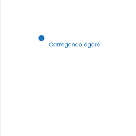
Carregando agora
Lição 02 - A Igreja de Jerusalém - Um
Modelo a Ser Seguido - (Baixe aqui -
Slide)
R$
8,99
R$
6,99