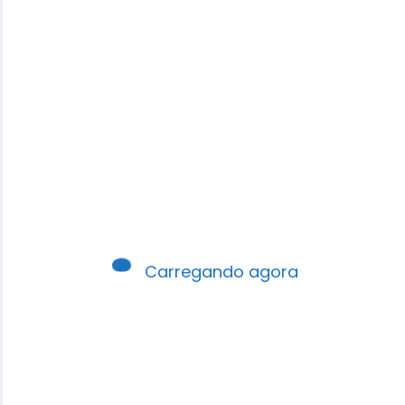
Ensino
Participativo
na Escola
Dominical
Carregando agora