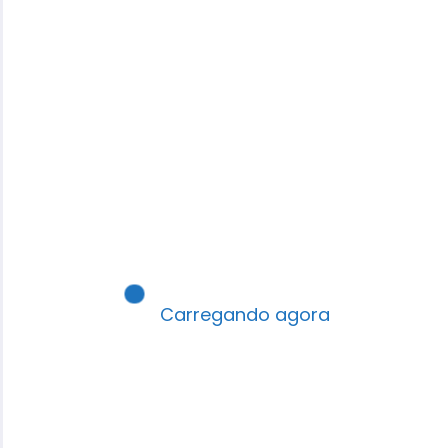
FESTIVIDADES / EVENTOS
GIRO PELO BRASIL
POLITICA
RELIGIÃO
PUBLICIDADE – ANUNCIE AQUI
AD COLINA (ES)
AGENDA ROBSON SANTOS
CURSOS E/ SEMINÁRIOS
Carregando agora
ESCOLA TEOLÓGICA NOVA AMÉRICA
POSTS – AD NOVA AMÉRICA
TALENTOS GOSPEL