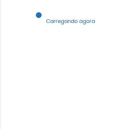
contra a primeira-dama por
vigília
A obrigação de todo cristão é orar e
Carregando agora
clamar a Deus para que abençoe a…
Robson Santos
0 Comentários
CONSULTE MAIS INFORMAÇÃO