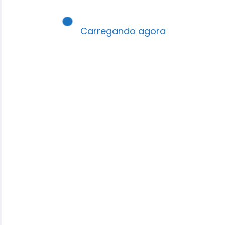
Carregando agora
CURSOS E/ SEMINÁRIOS
AGENDA ROBSON SANTOS
🏛️ Leve Capacitação
Hermenêutica e Didática para
a Sua Igreja!
O crescimento saudável de uma
congregação depende diretamente da