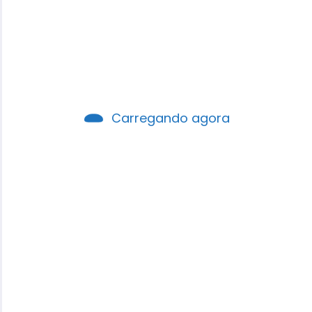
focado em Deus!
1 de AGOSTO de 2026, SÁBADO Devocional
de Hoje Mantenha-se focado em Deus!
"Mantenham o…
Carregando agora
Robson Santos
0 Comentários
CONSULTE MAIS INFORMAÇÃO
DEVOCIONAL
Devocional – Contando os
nossos dias com sabedoria!