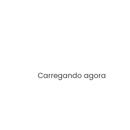
GOS / ESTUDOS
TEOLOGIA
OGIA NEOTESTAMENTÁRIA
ue é ser teólogo
erno/liberal?
ODUÇÃO O que é ser teólogo
rno/liberal? O que é o tal
Carregando agora
rnismo/liberalismo teológico? Como…
obson Santos
1 Comentários
SULTE MAIS INFORMAÇÃO