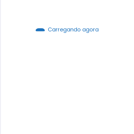
Robson Santos
0 Comentários
Carregando agora
CONSULTE MAIS INFORMAÇÃO
DINÂMICA
Pré-aula_Lição 2: Um
Libertador para Israel
Robson Santos
0 Comentários
CONSULTE MAIS INFORMAÇÃO