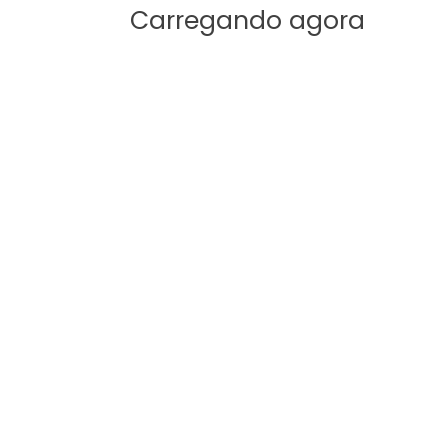
Carregando agora
z – Parte 2”
.
Campos obrigatórios são marcados com
*
E-mail