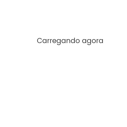
xiliam na memorização e fixação do conteúdo.
 superfície, compreendendo o contexto e a profundid
do pode fortalecer a fé e a espiritualidade.
Carregando agora
ualmente atraente, você vai mergulhar nas históri
logia #MaterialDidatico #RecursosTeologicos