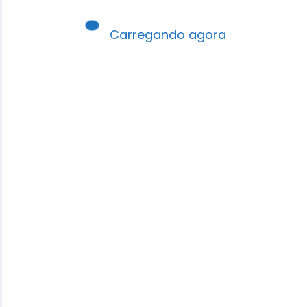
INTERPRETAÇÃO
BÍBLICA (LIVRE
Carregando agora
– EAD)
R$
59,90
R$
29,90
Pesquisa