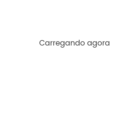
:19-23)
8)
9-35)
2:46-49)
ão forçada (3:1-7)
Carregando agora
 três jovens (Dn 3:8-12)
jovens (3:13-22)
ESCATOLÓGICOS!
da história, com estudos completos e insights valio
ca #cpad