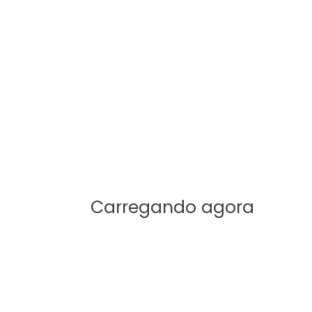
 lições Discipulado 1.
ade e possuem muitas animações, 100% baseados n
Carregando agora
 baixar:.
ownload nos detalhes do seu pedido de compra par
 EBD Interrativa;