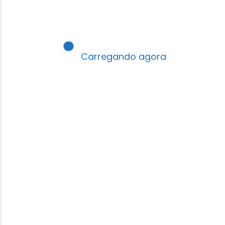
De acordo com Portas Abertas, há cerca
de 800 mil cristãos no Irã e o país é
considerado o 9º que mais persegue
convertidos na fé em Jesus.
Carregando agora
Fonte:
GOSPEL PRIME
Compartilhe isso:
Facebook
WhatsApp
X
Telegram
Imprimir