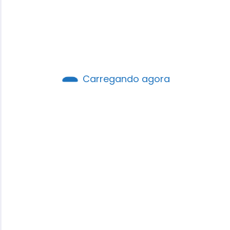
Carregando agora
Robson Santos
É autor, pastor, professor e palestrante,