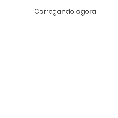
ofunde sua jornada espiritual!
Carregando agora
desconto?
Fale com a equipe EBD em Foco!
 e no conhecimento!
🙏
legram
Imprimir