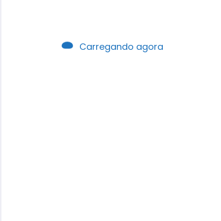
Carregando agora
Robson Santos
É autor, pastor, professor e palestrante,
formado em pedagogia e teologia, escritor e
Editor do Portal EBD Interativa.
View All Posts