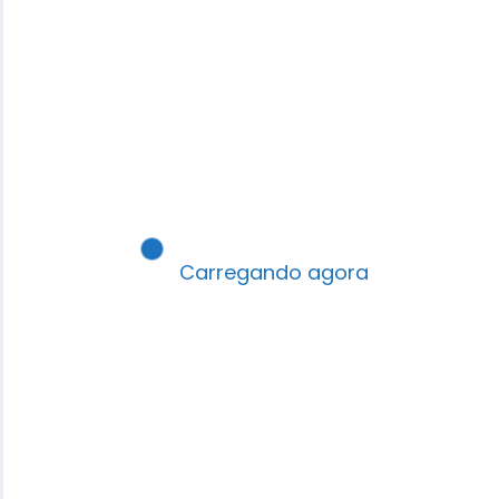
Dinâmica adultos: Esperança
nas promessa divinas
Suas sugestões? Qual seu 1º
passo hoje? Comenta aí! 👇
Carregando agora