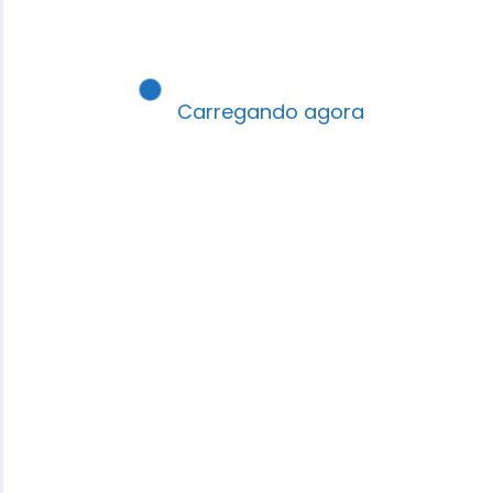
Previous post
O Matador de Gigante (Baixe
Carregando agora
aqui – CPAD Jovens)
Next post
Plano de Aula e Dinâmica: Davi:
O Matador de Gigante
Suas sugestões? Qual seu 1º
passo hoje? Comenta aí! 👇