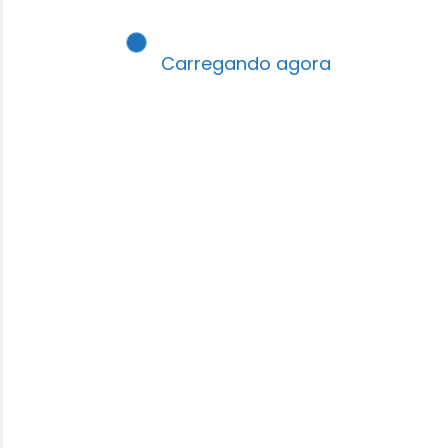
Carregando agora
Robson Santos
É autor, pastor, professor e palestrante,
formado em pedagogia e teologia, escritor e
Editor do Portal EBD Interativa.
View All Posts
Previous post