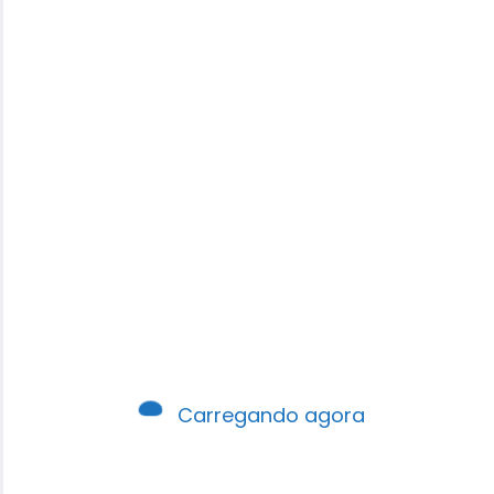
Robson Santos
Carregando agora
É autor, pastor, professor e palestrante,