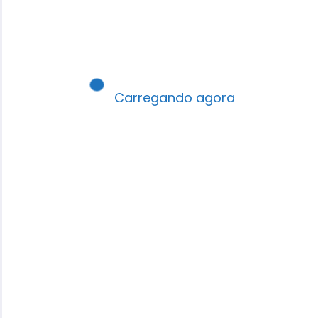
Carregando agora
Robson Santos
É autor, pastor, professor e palestrante,
formado em pedagogia e teologia, escritor e
Editor do Portal EBD Interativa.