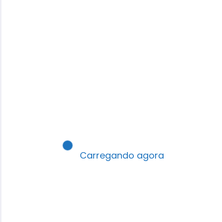
Robson Santos
É autor, pastor, professor e palestrante,
Carregando agora
formado em pedagogia e teologia, escritor e
Editor do Portal EBD Interativa.
View All Posts